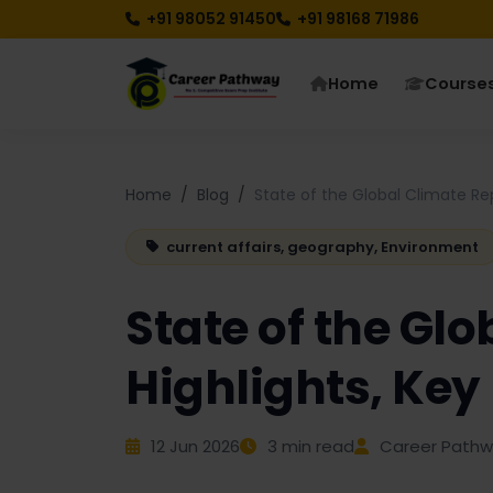
+91 98052 91450
+91 98168 71986
Home
Course
Home
Blog
State of the Global Climate Re
current affairs, geography, Environment
State of the Gl
Highlights, Ke
12 Jun 2026
3 min read
Career Pathwa