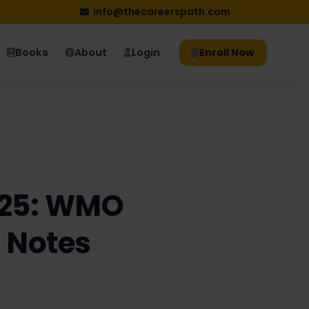
info@thecareerspath.com
Books
About
Login
Enroll Now
2025: WMO
 Notes