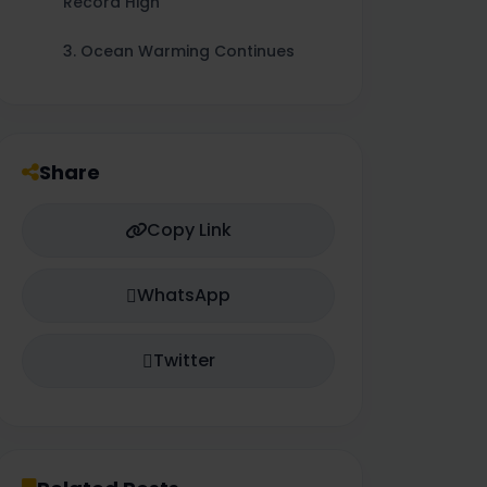
Record High
3. Ocean Warming Continues
4. Rising Sea Levels
5. Glacier and Polar Ice Loss
Share
6. Extreme Weather Events
Intensified
Copy Link
7. Greenhouse Gases at Record
Levels
WhatsApp
3. Major Impacts | प्रमुख प्रभाव
Twitter
Environmental Impacts
पर्यावरणीय प्रभाव