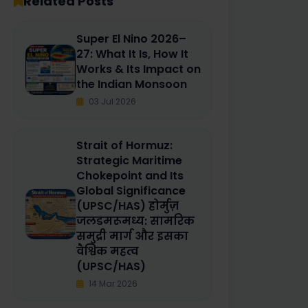
Related Posts
Socio-Economic Impacts
सामाजिक-आर्थिक प्रभाव
Super El Nino 2026–
27: What It Is, How It
4. Significance for India | भारत के
Works & Its Impact on
लिए महत्व
the Indian Monsoon
03 Jul 2026
English
हिन्दी
Strait of Hormuz:
Strategic Maritime
5. Way Forward | आगे की राह
Chokepoint and Its
Global Significance
English
(UPSC/HAS) होर्मुज़
जलडमरूमध्य: सामरिक
हिन्दी
समुद्री मार्ग और इसका
वैश्विक महत्व
UPSC/HAS Prelims Facts
(UPSC/HAS)
14 Mar 2026
Possible UPSC/HAS Question