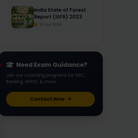
India State of Forest
Report (ISFR) 2023
10 Mar 2026
Need Exam Guidance?
Join our coaching programs for SSC,
Banking, HPPSC & more.
Contact Now