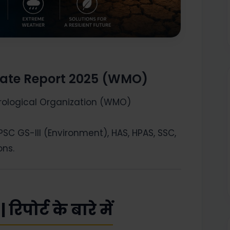
imate Report 2025 (WMO)
rological Organization (WMO)
PSC GS-III (Environment), HAS, HPAS, SSC,
ons.
िपोर्ट के बारे में