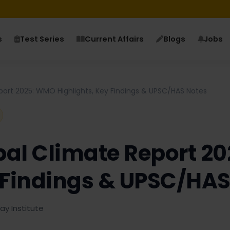
s
Test Series
Current Affairs
Blogs
Jobs
port 2025: WMO Highlights, Key Findings & UPSC/HAS Notes
obal Climate Report 
y Findings & UPSC/HAS
y Institute